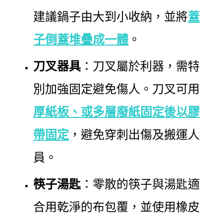
建議鍋子由大到小收納，並將
蓋
子倒蓋堆疊成一體
。
刀叉器具
：刀叉屬於利器，需特
別加強固定避免傷人。刀叉可用
厚紙板、或多層廢紙固定後以膠
帶固定
，避免穿刺出傷及搬運人
員。
筷子湯匙
：零散的筷子與湯匙適
合用乾淨的布包覆，並使用橡皮