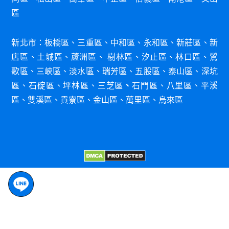
區
新北市：
板橋區
、
三重區
、
中和區
、
永和區
、
新莊
區
、
新
店區
、
土城區
、
蘆洲區
、
樹林區
、
汐
止區
、
林口
區
、
鶯
歌區
、
三峽區
、
淡水區
、
瑞芳區
、
五股區
、
泰山區
、
深
坑
區
、
石碇區
、
坪林
區
、
三芝區
、
石門
區
、
八里
區
、
平溪
區
、
雙溪區
、
貢寮區
、
金山區
、
萬里區
、
烏來區