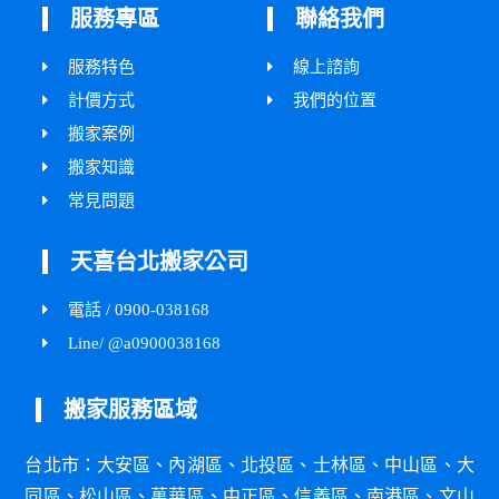
服務專區
聯絡我們
服務特色
線上諮詢
計價方式
我們的位置
搬家案例
搬家知識
常見問題
天喜台北搬家公司
電話 / 0900-038168
Line/ @a0900038168
搬家服務區域
台北市：
大安區
、
內湖區
、
北投區
、
士林區
、
中山區
、
大
同區
、
松山區
、
萬華區
、
中正區
、
信義區
、
南港區
、
文山