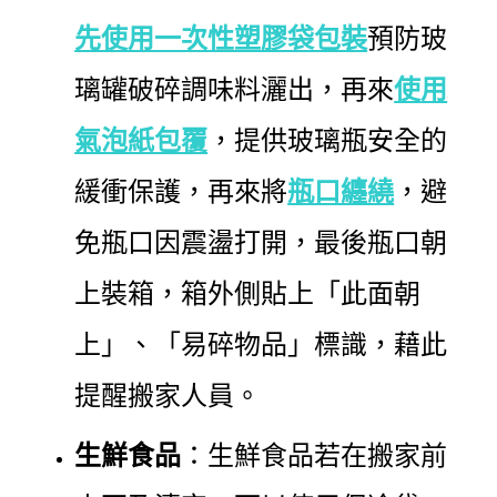
先使用一次性塑膠袋包裝
預防玻
璃罐破碎調味料灑出，再來
使
用
氣泡紙包覆
，提供玻璃瓶安全的
緩衝保護，再來將
瓶口纏繞
，避
免瓶口因震盪打開，最後瓶口朝
上裝箱，箱外側貼上「此面朝
上」、「易碎物品」標識，藉此
提醒搬家人員。
生鮮食品
：生鮮食品若在搬家前