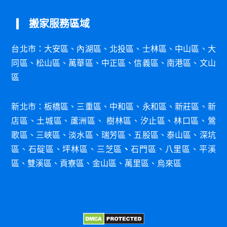
搬家服務區域
台北市：
大安區
、
內湖區
、
北投區
、
士林區
、
中山區
、
大
同區
、
松山區
、
萬華區
、
中正區
、
信義區
、
南港區
、
文山
區
新北市：
板橋區
、
三重區
、
中和區
、
永和區
、
新莊
區
、
新
店區
、
土城區
、
蘆洲區
、
樹林區
、
汐
止區
、
林口
區
、
鶯
歌區
、
三峽區
、
淡水區
、
瑞芳區
、
五股區
、
泰山區
、
深
坑
區
、
石碇區
、
坪林
區
、
三芝區
、
石門
區
、
八里
區
、
平溪
區
、
雙溪區
、
貢寮區
、
金山區
、
萬里區
、
烏來區