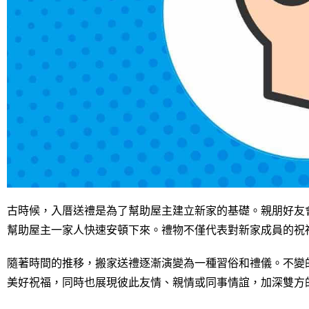
古時候，入厝送禮是為了幫助屋主建立新家的基礎。親朋好友
幫助屋主一家人快速安頓下來。禮物不僅代表對新家成員的祝
隨著時間的推移，搬家送禮逐漸演變為一種習俗和禮儀。不變
美好祝福，同時也展現彼此友情、親情或同事情誼，加深雙方