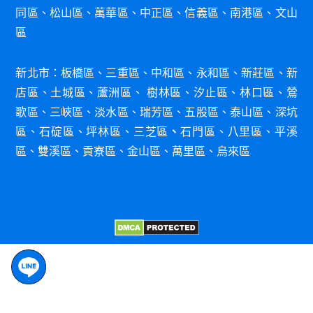
同區
、
松山區
、
萬華區
、
中正區
、
信義區
、
南港區
、
文山
區
新北市：
板橋區
、
三重區
、
中和區
、
永和區
、
新莊
區
、
新
店區
、
土城區
、
蘆洲區
、
樹林區
、
汐
止區
、
林口
區
、
鶯
歌區
、
三峽區
、
淡水區
、
瑞芳區
、
五股區
、
泰山區
、
深
坑
區
、
石碇區
、
坪林
區
、
三芝區
、
石門
區
、
八里
區
、
平溪
區
、
雙溪區
、
貢寮區
、
金山區
、
萬里區
、
烏來區