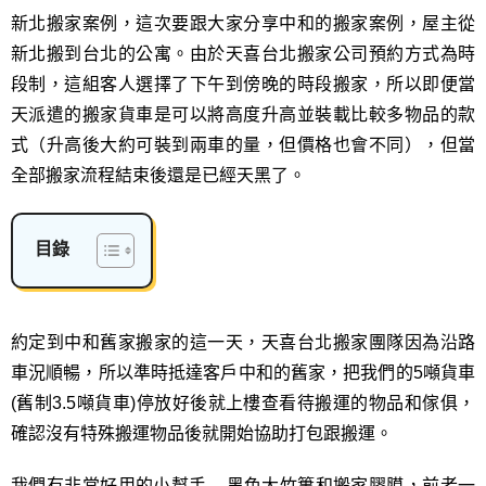
新北搬家案例，這次要跟大家分享中和的搬家案例，屋主從
新北搬到台北的公寓。由於天喜台北搬家公司預約方式為時
段制，這組客人選擇了下午到傍晚的時段搬家，所以即便當
天派遣的搬家貨車是可以將高度升高並裝載比較多物品的款
式（升高後大約可裝到兩車的量，但價格也會不同），但當
全部搬家流程結束後還是已經天黑了。
目錄
約定到中和舊家搬家的這一天，天喜台北搬家團隊因為沿路
車況順暢，所以準時抵達客戶中和的舊家，把我們的5噸貨車
(舊制3.5噸貨車)停放好後就上樓查看待搬運的物品和傢俱，
確認沒有特殊搬運物品後就開始協助打包跟搬運。
我們有非常好用的小幫手 – 黑色大竹簍和搬家膠膜，前者一