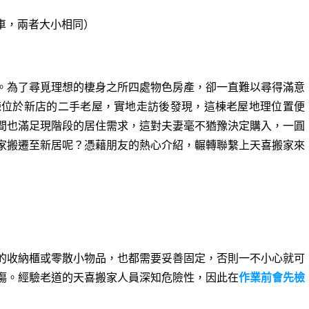
貨車，兩者大小相同）
。為了尋覓理想的棲身之所四處物色房產，卻一直難以尋得滿意
棟位於新店的二手老屋，實地走訪後發現，這棟老屋地理位置便
間也滿足現階段的居住需求，這對夫妻毫不猶豫決定購入，一圓
家搬遷至新居呢？憑藉朋友的熱心介紹，輾轉聯繫上天喜搬家來
的收納櫃或零散小物品，也都需要妥善固定，否則一不小心就可
傷。經驗老道的天喜搬家人員深知危險性，因此在
作業前會先檢