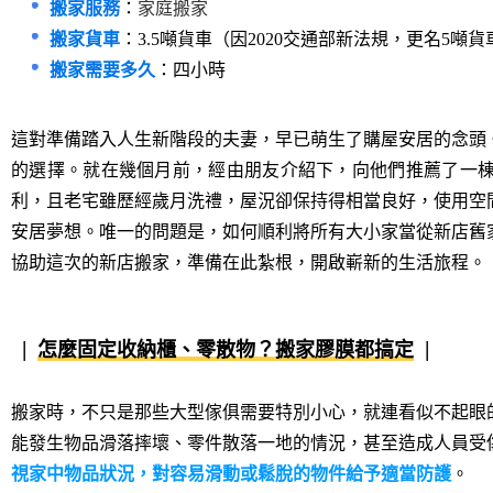
搬家服務
：
家庭搬家
搬家貨車
：3.5噸貨車（因2020交通部新法規，更名5噸
搬家需要多久
：四小時
這對準備踏入人生新階段的夫妻，早已萌生了購屋安居的念頭
的選擇。就在幾個月前，經由朋友介紹下，向他們推薦了一
利，且老宅雖歷經歲月洗禮，屋況卻保持得相當良好，使用空
安居夢想。唯一的問題是，如何順利將所有大小家當從新店舊
協助這次的新店搬家，準備在此紮根，開啟嶄新的生活旅程。
怎麼固定收納櫃、零散物？搬家膠膜都搞定
搬家時，不只是那些大型傢俱需要特別小心，就連看似不起眼
能發生物品滑落摔壞、零件散落一地的情況，甚至造成人員受
視家中物品狀況，對容易滑動或鬆脫的物件給予適當防護
。