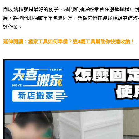
而收納櫃就是最好的例子，櫃門和抽屜經常會在搬運過程中
膜，將櫃門和抽屜牢牢包裹固定，確保它們在運途顛簸中能夠
運作業。
延伸閱
讀
：
搬家工具如何準備？這4類工具幫助你快速收納！