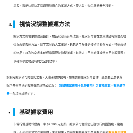
思考，就能快速決定採用哪種適合的搬運方式，使人員、物品皆能安全移動。
視情況調整搬運方法
搬家方式總會依據建築設計、物品狀態而有所改變。搬家公司會在前期溝通時評估而視
情況改變搬運方法。除了常見的人工搬運，也包含了額外的技術型搬運方式。特殊規格
的物品，以及狹窄老宅就經常需要技術型搬運，包括人工吊掛搬運或使用吊車搬運等，
以確保移動物品時的安全與效率。
說明完搬家公司的優勢之後，天喜來跟你說明，如果要和搬家公司合作，那麼要怎麼收費
呢？普遍常見的搬家費用計算公式為：
（基礎搬家費用＋延伸費用）Ｘ實際車數＝搬家總花
費
。各項目說明如下：
基礎搬家費用
市場行情基礎報價為一車 $2,500 元起跳，搬家公司會評估任務執行的困難度、複雜
性，而延伸出其它作業費用。天喜提醒，值得信賴的搬家公司皆有公開的
搬家費用計算